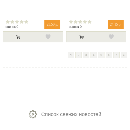
23.50 р.
24.15 р.
оценок 0
оценок 0
1
2
3
4
5
6
7
»
Список свежих новостей