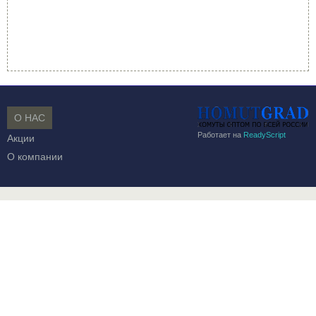
О НАС
Работает на
ReadyScript
Акции
О компании