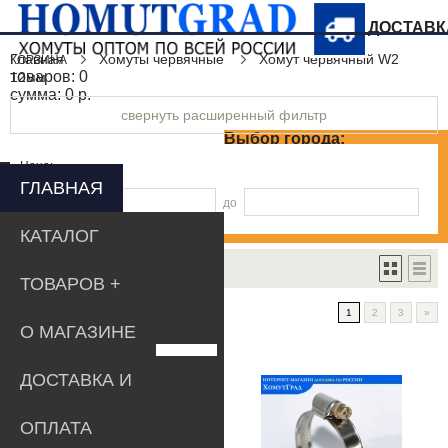
ДОСТАВ
Главная
Хомуты червячные
Хомут червячный W2
КОРЗИНА
товаров:
0
12мм
сумма:
0 р.
свернуть расширенный фильтр
Выбор города:
Цена:
ГЛАВНАЯ
от
до
КАТАЛОГ
Сортировать по:
умолчанию
ТОВАРОВ
Показывать по:
12
1
2
3
»
О МАГАЗИНЕ
ДОСТАВКА И
ОПЛАТА