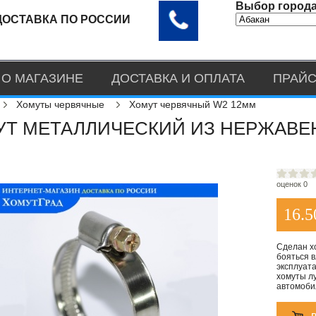
Выбор города
ДОСТАВКА ПО РОССИИ
О МАГАЗИНЕ
ДОСТАВКА И ОПЛАТА
ПРАЙС
Хомуты червячные
Хомут червячный W2 12мм
Т МЕТАЛЛИЧЕСКИЙ ИЗ НЕРЖАВЕЮ
оценок 0
16.5
Сделан х
бояться в
эксплуата
хомуты лу
автомоби