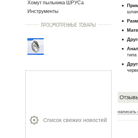
Хомут пыльника ШРУСа
При
Инструменты
шлан
Раз
ПРОСМОТРЕННЫЕ ТОВАРЫ
Мат
Друг
Ана
типа
Друг
черв
Отзывы
написать 
Список свежих новостей