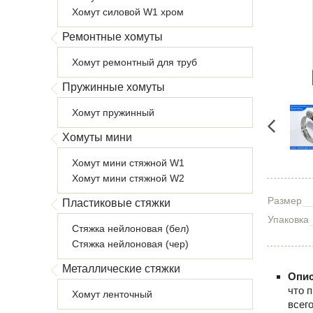
Хомут силовой W1 хром
Ремонтные хомуты
Хомут ремонтный для труб
Пружинные хомуты
Хомут пружинный
Хомуты мини
Хомут мини стяжной W1
Хомут мини стяжной W2
Размер
Пластиковые стяжки
Упаковка
Стяжка нейлоновая (бел)
Стяжка нейлоновая (чер)
Металлические стяжки
Опис
что 
Хомут ленточный
всег