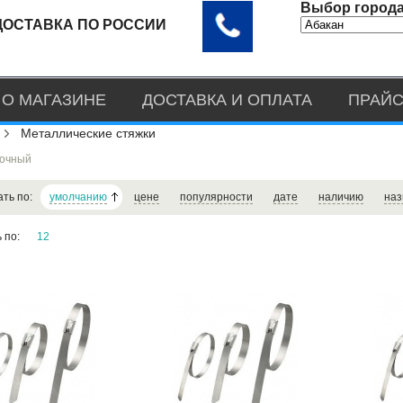
Выбор города
ДОСТАВКА ПО РОССИИ
О МАГАЗИНЕ
ДОСТАВКА И ОПЛАТА
ПРАЙС
Металлические стяжки
точный
ать по:
умолчанию
цене
популярности
дате
наличию
наз
ь по:
12