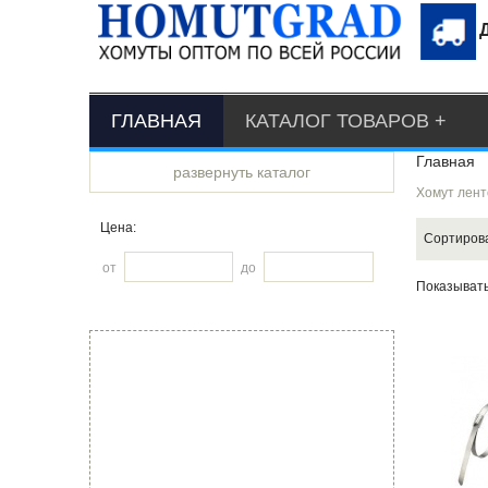
ГЛАВНАЯ
КАТАЛОГ ТОВАРОВ
Главная
развернуть каталог
Хомут лен
Цена:
Сортиров
от
до
Показыват