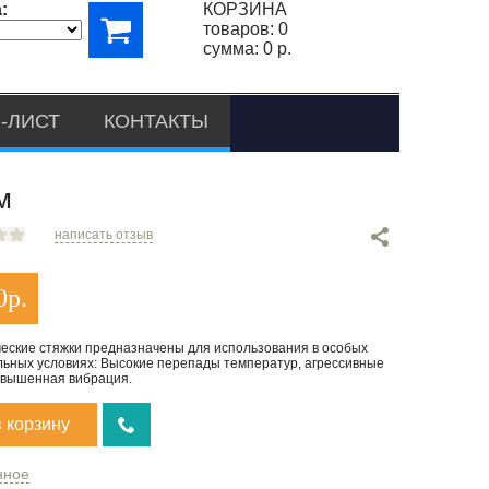
:
КОРЗИНА
товаров:
0
сумма:
0 р.
-ЛИСТ
КОНТАКТЫ
м
написать отзыв
0
р.
еские стяжки предназначены для использования в особых
льных условиях: Высокие перепады температур, агрессивные
овышенная вибрация.
в корзину
нное