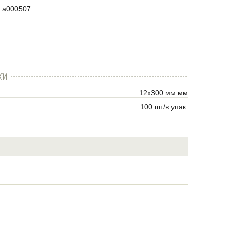
a000507
КИ
12x300 мм мм
100 шт/в упак.