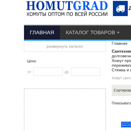
ГЛАВНАЯ
КАТАЛОГ ТОВАРОВ
Главная
развернуть каталог
Сантехни
долговечн
Хомут пре
Цена:
пережимов
Стяжка и 
от
до
Хомут сант
Сортиров
Показыват