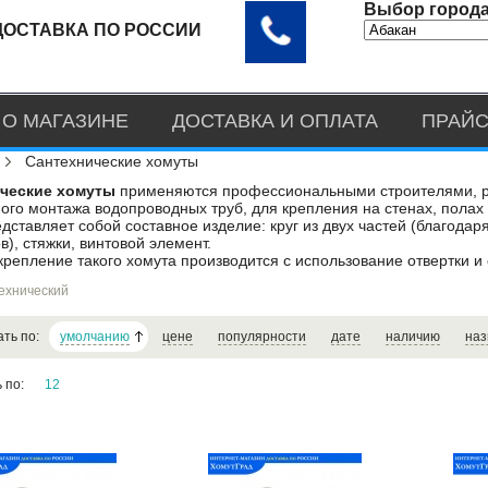
Выбор города
ДОСТАВКА ПО РОССИИ
О МАГАЗИНЕ
ДОСТАВКА И ОПЛАТА
ПРАЙС
Сантехнические хомуты
ческие хомуты
применяются профессиональными строителями, ре
ого монтажа водопроводных труб, для крепления на стенах, полах 
дставляет собой составное изделие: круг из двух частей (благода
), стяжки, винтовой элемент.
крепление такого хомута производится с использование отвертки и 
ехнический
ать по:
умолчанию
цене
популярности
дате
наличию
наз
ь по:
12