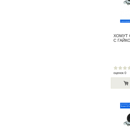
ХОМУТ 
С ГАЙКО
оценок 0