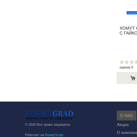
ХОМУТ 
С ГАЙКО
оценок 0
О НАС
Акции
© 2026 Все права защищены
О компан
Работает на
ReadyScript