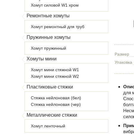
Хомут силовой W1 хром
Ремонтные хомуты
Хомут ремонтный для труб
Пружинные хомуты
Хомут пружинный
Размер
Хомуты мини
Упаковка
Хомут мини стяжной W1
Хомут мини стяжной W2
Опис
Пластиковые стяжки
для 
Стяжка нейлоновая (бел)
Спос
Стяжка нейлоновая (чер)
болт
Несм
Металлические стяжки
сило
При
Хомут ленточный
вибр