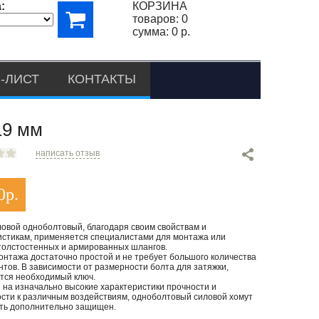
:
КОРЗИНА
товаров:
0
сумма:
0 р.
-ЛИСТ
КОНТАКТЫ
9 мм
написать отзыв
0
р.
ловой одноболтовый, благодаря своим свойствам и
истикам, применяется специалистами для монтажа или
толстостенных и армированных шлангов.
онтажа достаточно простой и не требует большого количества
тов. В зависимости от размерности болта для затяжки,
тся необходимый ключ.
 на изначально высокие характеристики прочности и
ости к различным воздействиям, одноболтовый силовой хомут
ть дополнительно защищен.