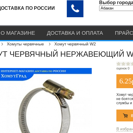
Выбор города
ДОСТАВКА ПО РОССИИ
О МАГАЗИНЕ
ДОСТАВКА И ОПЛАТА
ПРАЙС
Хомуты червячные
Хомут червячный W2
Т ЧЕРВЯЧНЫЙ НЕРЖАВЕЮЩИЙ W2 
оценок 0
6.25
Хомут че
не боятся
службы и 
В избра