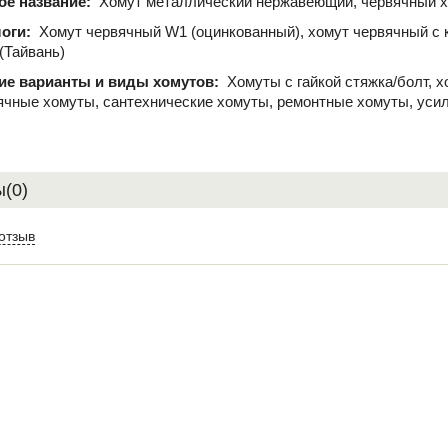
ое название:
Хомут металлический нержавеющий, червячный 
логи:
Хомут червячный W1 (оцинкованный), хомут червячный с 
 (Тайвань)
ие варианты и виды хомутов:
Хомуты с гайкой стяжка/болт, 
ячные хомуты, сантехнические хомуты, ремонтные хомуты, уси
(0)
отзыв