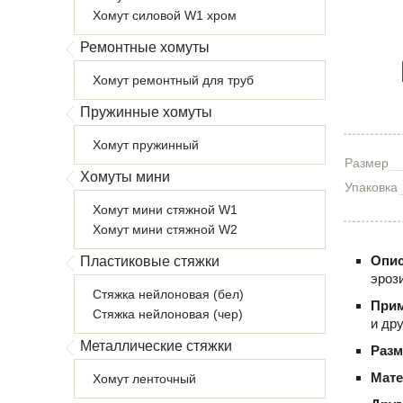
Хомут силовой W1 хром
Ремонтные хомуты
Хомут ремонтный для труб
Пружинные хомуты
Хомут пружинный
Размер
Хомуты мини
Упаковка
Хомут мини стяжной W1
Хомут мини стяжной W2
Опис
Пластиковые стяжки
эроз
Стяжка нейлоновая (бел)
При
Стяжка нейлоновая (чер)
и др
Металлические стяжки
Раз
Мат
Хомут ленточный