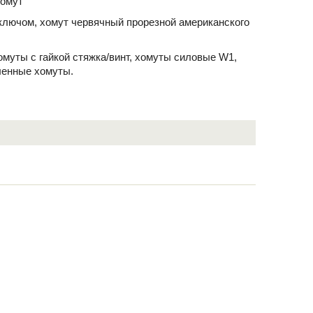
хомут
ключом, хомут червячный прорезной американского
хомуты с гайкой стяжка/винт, хомуты силовые W1,
ленные хомуты.