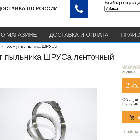
Выбор города
ДОСТАВКА ПО РОССИИ
О МАГАЗИНЕ
ДОСТАВКА И ОПЛАТА
ПРАЙС
Хомут пыльника ШРУСа
т пыльника ШРУСа ленточный
оценок 0
25
р.
Обладает
пыльников
В избра