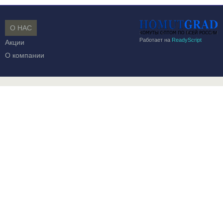
О НАС
Работает на
ReadyScript
Акции
О компании