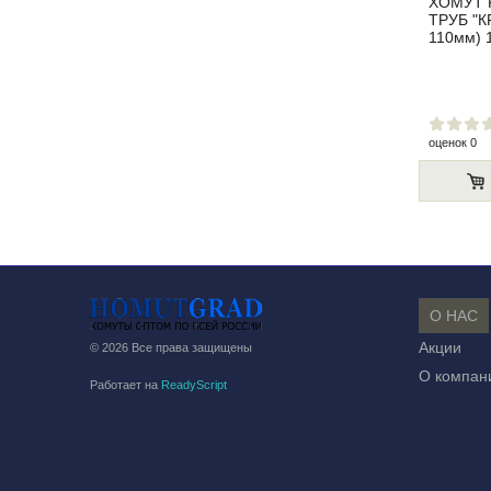
ХОМУТ 
ТРУБ "КР
110мм) 
оценок 0
О НАС
Акции
© 2026 Все права защищены
О компан
Работает на
ReadyScript