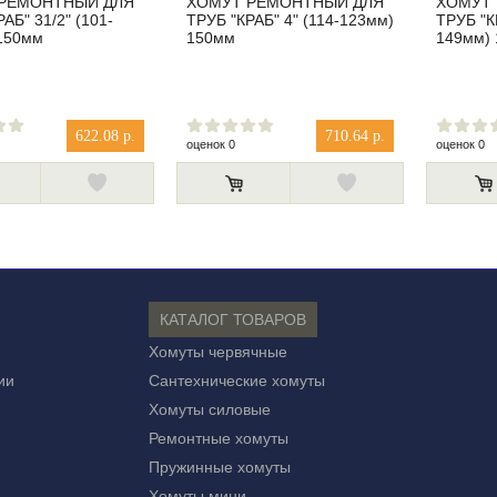
РЕМОНТНЫЙ ДЛЯ
ХОМУТ РЕМОНТНЫЙ ДЛЯ
ХОМУТ
АБ" 31/2" (101-
ТРУБ "КРАБ" 4" (114-123мм)
ТРУБ "К
150мм
150мм
149мм)
622.08 р.
710.64 р.
оценок 0
оценок 0
КАТАЛОГ ТОВАРОВ
Хомуты червячные
ии
Сантехнические хомуты
Хомуты силовые
Ремонтные хомуты
Пружинные хомуты
Хомуты мини