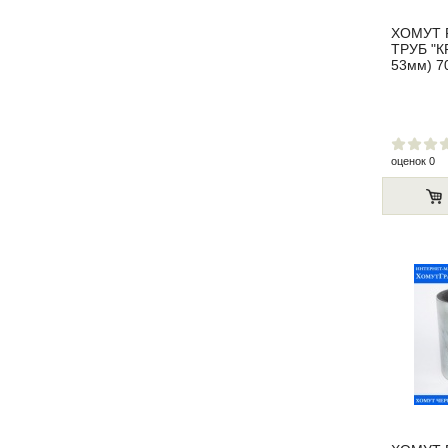
ХОМУТ 
ТРУБ "КР
53мм) 7
оценок 0