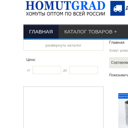
ГЛАВНАЯ
КАТАЛОГ ТОВАРОВ
Главная
развернуть каталог
Хомут ремо
Цена:
Сортиров
от
до
Показыват