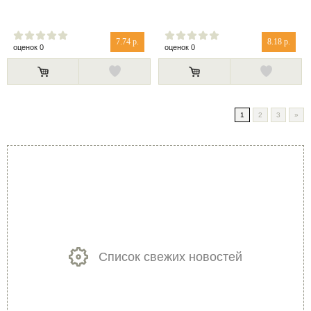
7.74 р.
8.18 р.
оценок 0
оценок 0
1
2
3
»
Список свежих новостей