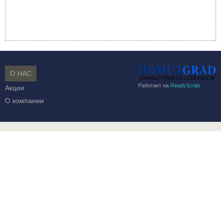
О НАС
Работает на
ReadyScript
Акции
О компании