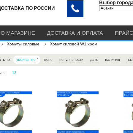
Выбор города
ДОСТАВКА ПО РОССИИ
О МАГАЗИНЕ
ДОСТАВКА И ОПЛАТА
ПРАЙС
Хомуты силовые
Хомут силовой W1 хром
ать по:
умолчанию
цене
популярности
дате
наличию
наз
ь по:
12