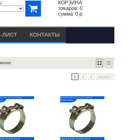
:
КОРЗИНА
товаров:
0
сумма:
0 р.
-ЛИСТ
КОНТАКТЫ
ванию
1
2
3
вперед
»