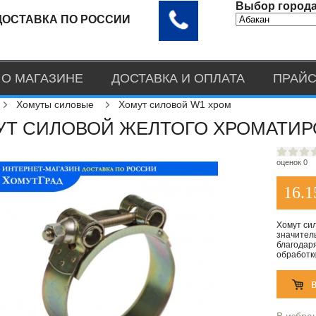
Выбор города
ДОСТАВКА ПО РОССИИ
О МАГАЗИНЕ
ДОСТАВКА И ОПЛАТА
ПРАЙС
Хомуты силовые
Хомут силовой W1 хром
Т СИЛОВОЙ ЖЕЛТОГО ХРОМАТИРО
оценок 0
16.1
Хомут си
значитель
благодар
обработк
В избра