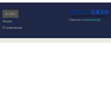
О НАС
Работает на
ReadyScript
Акции
О компании