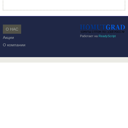
О НАС
Работает на
ReadyScript
Акции
О компании