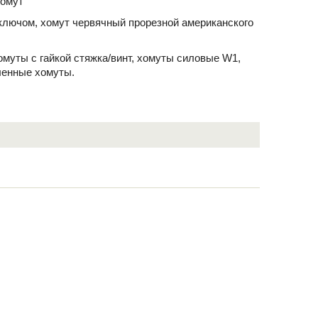
хомут
ключом, хомут червячный прорезной американского
хомуты с гайкой стяжка/винт, хомуты силовые W1,
ленные хомуты.