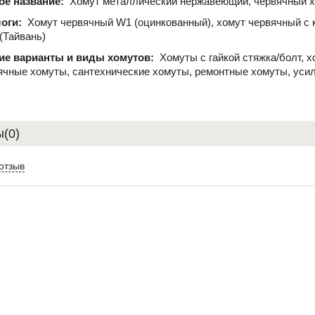
ое название:
Хомут металлический нержавеющий, червячный 
логи:
Хомут червячный W1 (оцинкованный), хомут червячный с 
 (Тайвань)
ие варианты и виды хомутов:
Хомуты с гайкой стяжка/болт, 
ячные хомуты, сантехнические хомуты, ремонтные хомуты, уси
(0)
отзыв