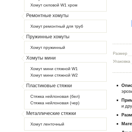
Хомут силовой W1 хром
Ремонтные хомуты
Хомут ремонтный для труб
Пружинные хомуты
Хомут пружинный
Размер
Хомуты мини
Упаковка
Хомут мини стяжной W1
Хомут мини стяжной W2
Опис
Пластиковые стяжки
эроз
Стяжка нейлоновая (бел)
При
Стяжка нейлоновая (чер)
и др
Металлические стяжки
Раз
Мат
Хомут ленточный