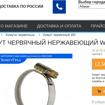
Выбор города
ДОСТАВКА ПО РОССИИ
О МАГАЗИНЕ
ДОСТАВКА И ОПЛАТА
ПРАЙС
Хомуты червячные
Хомут червячный W2
Т ЧЕРВЯЧНЫЙ НЕРЖАВЕЮЩИЙ W2 
оценок 0
12.5
Хомут че
не боятся
службы и 
В избра