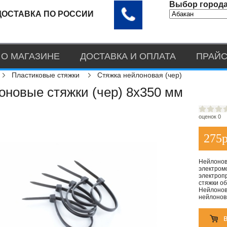
Выбор города
ДОСТАВКА ПО РОССИИ
О МАГАЗИНЕ
ДОСТАВКА И ОПЛАТА
ПРАЙС
Пластиковые стяжки
Стяжка нейлоновая (чер)
оновые стяжки (чер) 8х350 мм
оценок 0
275
р
Нейлонов
электром
электроп
стяжки о
Нейлоновы
нейлонов