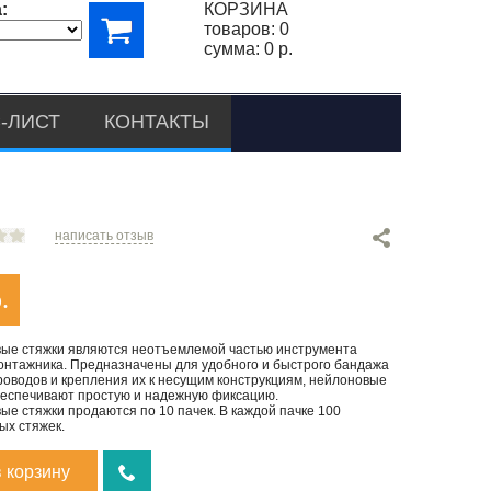
:
КОРЗИНА
товаров:
0
сумма:
0 р.
-ЛИСТ
КОНТАКТЫ
написать отзыв
.
ые стяжки являются неотъемлемой частью инструмента
онтажника. Предназначены для удобного и быстрого бандажа
роводов и крепления их к несущим конструкциям, нейлоновые
беспечивают простую и надежную фиксацию.
е стяжки продаются по 10 пачек. В каждой пачке 100
ых стяжек.
в корзину