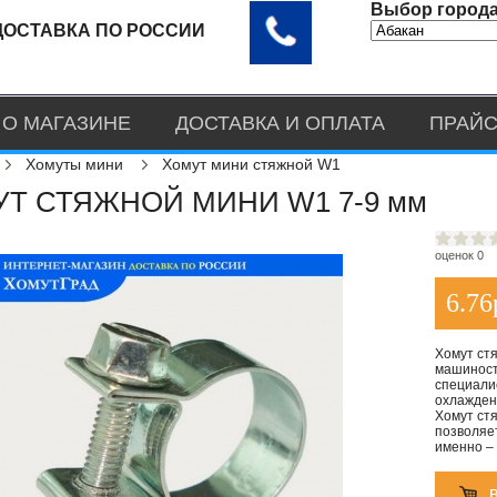
Выбор города
ДОСТАВКА ПО РОССИИ
О МАГАЗИНЕ
ДОСТАВКА И ОПЛАТА
ПРАЙС
Хомуты мини
Хомут мини стяжной W1
Т СТЯЖНОЙ МИНИ W1 7-9 мм
оценок 0
6.76
Хомут ст
машиност
специали
охлаждени
Хомут ст
позволяе
именно –