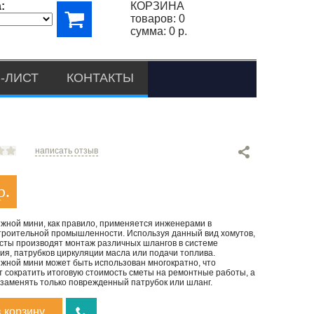
:
КОРЗИНА
товаров:
0
сумма:
0 р.
-ЛИСТ
КОНТАКТЫ
написать отзыв
р.
яжной мини, как правило, применяется инженерами в
роительной промышленности. Используя данный вид хомутов,
сты производят монтаж различных шлангов в системе
я, патрубков циркуляции масла или подачи топлива.
яжной мини может быть использован многократно, что
т сократить итоговую стоимость сметы на ремонтные работы, а
 заменять только поврежденный патрубок или шланг.
в корзину