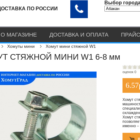
Выбор города
ДОСТАВКА ПО РОССИИ
О МАГАЗИНЕ
ДОСТАВКА И ОПЛАТА
ПРАЙС
Хомуты мини
Хомут мини стяжной W1
Т СТЯЖНОЙ МИНИ W1 6-8 мм
оценок 0
6.57
Хомут ст
машиност
специали
охлаждени
Хомут ст
позволяе
именно –