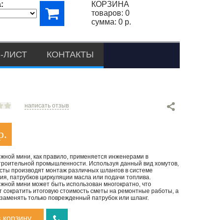
:
КОРЗИНА
товаров:
0
сумма:
0 р.
-ЛИСТ
КОНТАКТЫ
написать отзыв
р.
яжной мини, как правило, применяется инженерами в
роительной промышленности. Используя данный вид хомутов,
сты производят монтаж различных шлангов в системе
я, патрубков циркуляции масла или подачи топлива.
яжной мини может быть использован многократно, что
т сократить итоговую стоимость сметы на ремонтные работы, а
 заменять только поврежденный патрубок или шланг.
в корзину