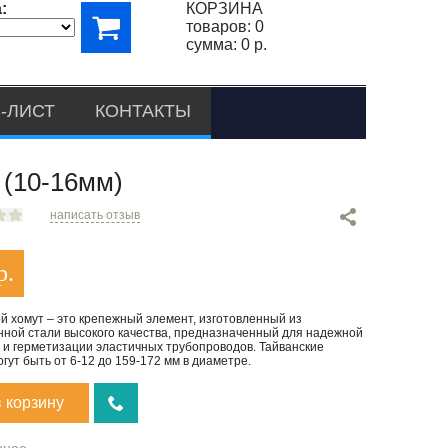
:
КОРЗИНА
товаров:
0
сумма:
0 р.
-ЛИСТ
КОНТАКТЫ
(10-16мм)
написать отзыв
р.
й хомут – это крепежный элемент, изготовленный из
нной стали высокого качества, предназначенный для надежной
 и герметизации эластичных трубопроводов. Тайванские
гут быть от 6-12 до 159-172 мм в диаметре.
в корзину
нное