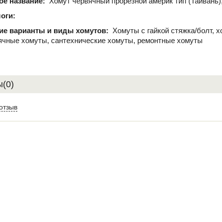
ое название:
Хомут червячный прорезной америк тип (Тайвань)
оги:
ие варианты и виды хомутов:
Хомуты с гайкой стяжка/болт, 
ячные хомуты, сантехнические хомуты, ремонтные хомуты
(0)
отзыв