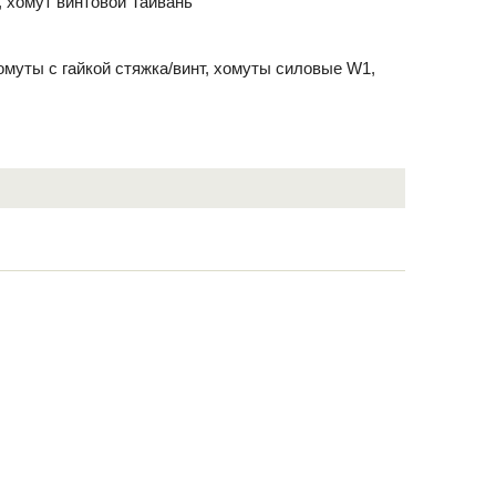
, хомут винтовой Тайвань
хомуты с гайкой стяжка/винт, хомуты силовые W1,