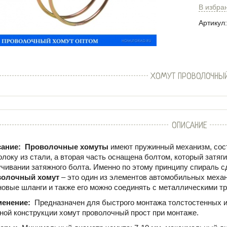
В избра
Артикул:
ХОМУТ ПРОВОЛОЧНЫ
ОПИСАНИЕ
ание:
Проволочные хомуты
имеют пружинный механизм, сос
олоку из стали, а вторая часть оснащена болтом, который затяг
учивании затяжного болта. Именно по этому принципу спираль сд
олочный хомут
– это один из элементов автомобильных меха
новые шланги и также его можно соединять с металлическими т
менение:
Предназначен для быстрого монтажа толстостенных и
ной конструкции хомут проволочный прост при монтаже.