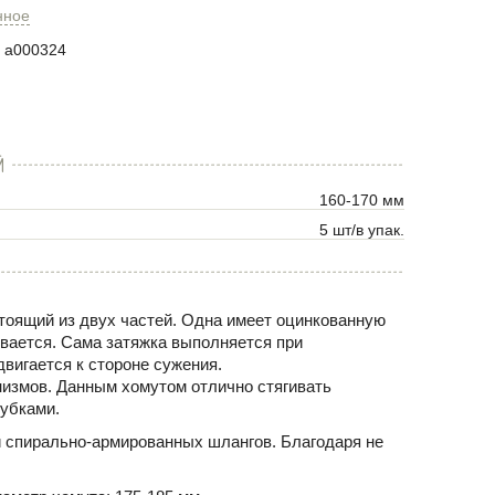
нное
a000324
Й
160-170 мм
5 шт/в упак.
тоящий из двух частей. Одна имеет оцинкованную
ивается. Сама затяжка выполняется при
вигается к стороне сужения.
низмов. Данным хомутом отлично стягивать
рубками.
 спирально-армированных шлангов. Благодаря не