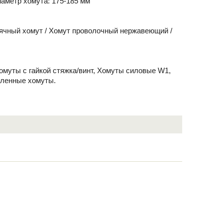
аметр хомута: 175-185 мм
ячный хомут / Хомут проволочный нержавеющий /
Хомуты с гайкой стяжка/винт, Хомуты силовые W1,
иленные хомуты.