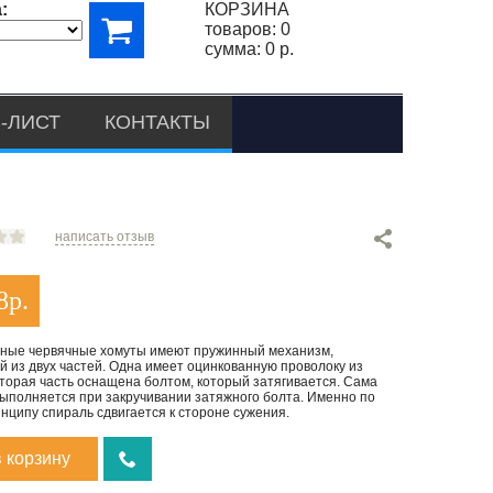
:
КОРЗИНА
товаров:
0
сумма:
0 р.
-ЛИСТ
КОНТАКТЫ
написать отзыв
8
р.
ные червячные хомуты имеют пружинный механизм,
 из двух частей. Одна имеет оцинкованную проволоку из
вторая часть оснащена болтом, который затягивается. Сама
выполняется при закручивании затяжного болта. Именно по
нципу спираль сдвигается к стороне сужения.
в корзину