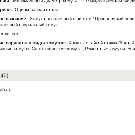
меры:
Минимальный диаметр хомута: 7-10 мм, максимальный ди
риал:
Оцинкованная сталь
ое название:
Хомут проволочный с винтом / Проволочный черв
олочный спиральный хомут
оги:
нет
ие варианты и виды хомутов:
Хомуты с гайкой стяжка/болт, 
ячные хомуты, Сантехнические хомуты, Ремонтные хомуты, Ус
(0)
отзыв