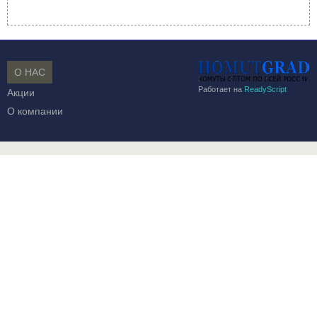
О НАС
Работает на
ReadyScript
Акции
О компании