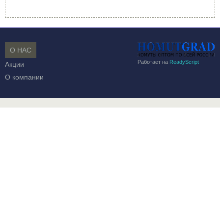
О НАС
Работает на
ReadyScript
Акции
О компании