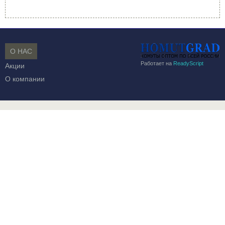
О НАС
Работает на
ReadyScript
Акции
О компании