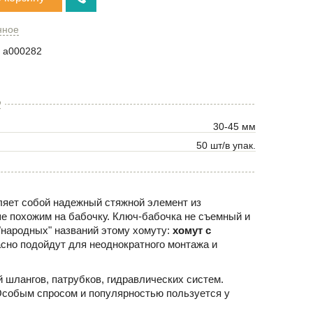
нное
a000282
2
30-45 мм
50 шт/в упак.
ляет собой надежный стяжной элемент из
 похожим на бабочку. Ключ-бабочка не съемный и
"народных" названий этому хомуту:
хомут с
асно подойдут для неоднократного монтажа и
 шлангов, патрубков, гидравлических систем.
Особым спросом и популярностью пользуется у