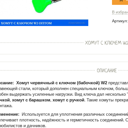
В избра
Артикул:
ХОМУТ С КЛЮЧЕМ W
ОПИСАНИЕ
сание:
Хомут червячный с ключом (бабочкой) W2
представ
авеющей стали, который дополнен специальным ключом, больше
обен выдержать усиленные нагрузки. Вид ключа дал несколько 
чкой
,
хомут с барашком
,
хомут с ручкой
. Такие хомуты прекр
нтажа.
менение:
Используется для уплотнения различных соединений
печивает плотность, надёжность и герметичность соединений. 
мобилистов и дачников.