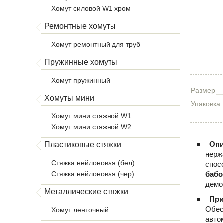
Хомут силовой W1 хром
Ремонтные хомуты
Хомут ремонтный для труб
Пружинные хомуты
Хомут пружинный
Размер
Хомуты мини
Упаковка
Хомут мини стяжной W1
Хомут мини стяжной W2
Опи
Пластиковые стяжки
нерж
Стяжка нейлоновая (бел)
спос
Стяжка нейлоновая (чер)
бабо
демо
Металлические стяжки
При
Обес
Хомут ленточный
авто