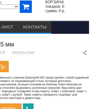
:
КОРЗИНА
товаров:
0
сумма:
0 р.
-ЛИСТ
КОНТАКТЫ
5 мм
написать отзыв
0
р.
рвячный с ключом (бабочкой) W2 представляет собой надежный
элемент из нержавеющей стали, который дополнен
ным ключом, больше похожим на бабочку. Ключ-бабочка не
и способен выдержать усиленные нагрузки. Вид ключа дал
 "народных" названий этому хомуту: хомут с бабочкой, хомут с
 хомут с ручкой. Такие хомуты прекрасно подойдут для
атного монтажа и демонтажа.
в корзину