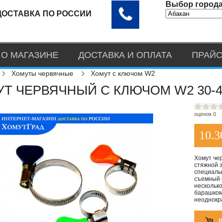
Выбор города
ДОСТАВКА ПО РОССИИ
О МАГАЗИНЕ
ДОСТАВКА И ОПЛАТА
ПРАЙС
Хомуты червячные
Хомут с ключом W2
Т ЧЕРВЯЧНЫЙ С КЛЮЧОМ W2 30-4
оценок 0
10.3
Хомут че
стяжной 
специаль
съемный 
несколько
барашком,
неоднокр