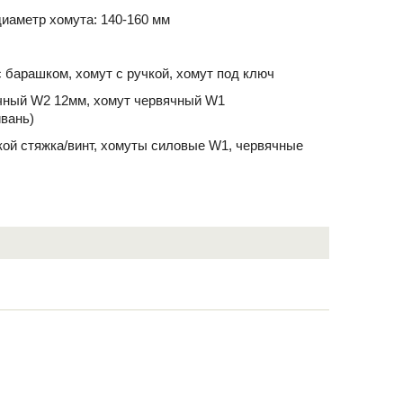
иаметр хомута: 140-160 мм
 барашком, хомут с ручкой, хомут под ключ
чный W2 12мм, хомут червячный W1
йвань)
йкой стяжка/винт, хомуты силовые W1, червячные