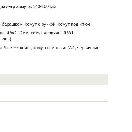
иаметр хомута: 140-160 мм
 барашком, хомут с ручкой, хомут под ключ
чный W2 12мм, хомут червячный W1
йвань)
йкой стяжка/винт, хомуты силовые W1, червячные