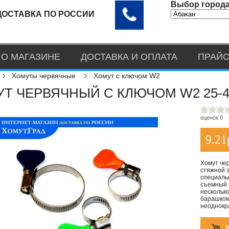
Выбор города
ДОСТАВКА ПО РОССИИ
О МАГАЗИНЕ
ДОСТАВКА И ОПЛАТА
ПРАЙС
Хомуты червячные
Хомут с ключом W2
Т ЧЕРВЯЧНЫЙ С КЛЮЧОМ W2 25-4
оценок 0
9.21
Хомут че
стяжной 
специаль
съемный 
несколько
барашком,
неоднокр