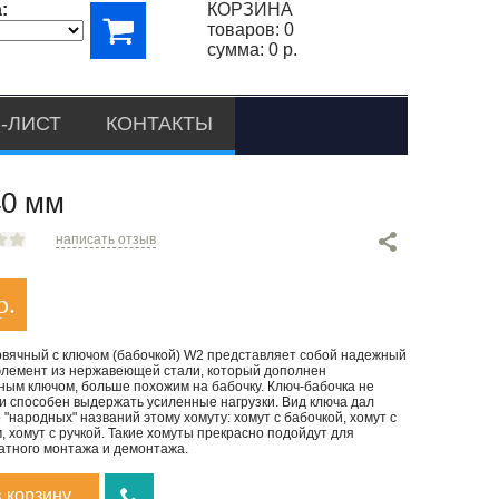
:
КОРЗИНА
товаров:
0
сумма:
0 р.
-ЛИСТ
КОНТАКТЫ
0 мм
написать отзыв
р.
рвячный с ключом (бабочкой) W2 представляет собой надежный
элемент из нержавеющей стали, который дополнен
ным ключом, больше похожим на бабочку. Ключ-бабочка не
и способен выдержать усиленные нагрузки. Вид ключа дал
 "народных" названий этому хомуту: хомут с бабочкой, хомут с
 хомут с ручкой. Такие хомуты прекрасно подойдут для
атного монтажа и демонтажа.
в корзину