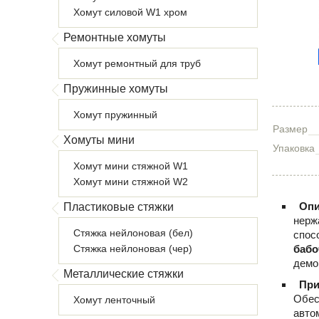
Хомут силовой W1 хром
Ремонтные хомуты
Хомут ремонтный для труб
Пружинные хомуты
Хомут пружинный
Размер
Хомуты мини
Упаковка
Хомут мини стяжной W1
Хомут мини стяжной W2
Опи
Пластиковые стяжки
нерж
Стяжка нейлоновая (бел)
спос
Стяжка нейлоновая (чер)
бабо
демо
Металлические стяжки
При
Обес
Хомут ленточный
авто