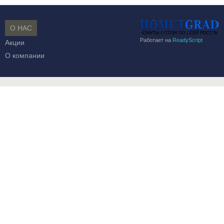
О НАС
Работает на
ReadyScript
Акции
О компании