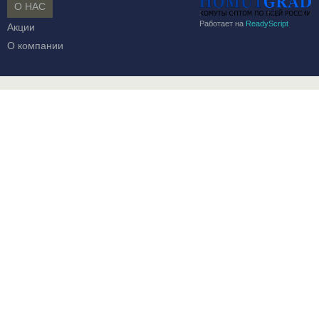
О НАС
Работает на
ReadyScript
Акции
О компании