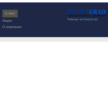
О НАС
Работает на
ReadyScript
Акции
О компании