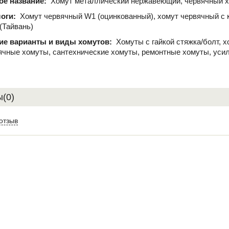
ое название:
Хомут металлический нержавеющий, червячный 
логи:
Хомут червячный W1 (оцинкованный), хомут червячный с 
 (Тайвань)
ие варианты и виды хомутов:
Хомуты с гайкой стяжка/болт, 
ячные хомуты, сантехнические хомуты, ремонтные хомуты, уси
(0)
отзыв