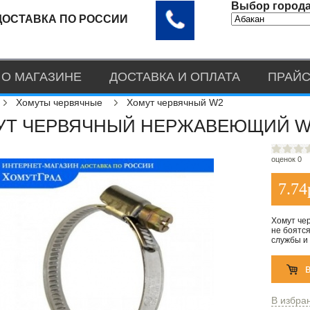
Выбор города
ДОСТАВКА ПО РОССИИ
О МАГАЗИНЕ
ДОСТАВКА И ОПЛАТА
ПРАЙС
Хомуты червячные
Хомут червячный W2
Т ЧЕРВЯЧНЫЙ НЕРЖАВЕЮЩИЙ W2 
оценок 0
7.74
Хомут че
не боятся
службы и 
В избра