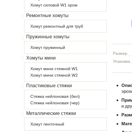
Хомут силовой W1 хром
Ремонтные хомуты
Хомут ремонтный для труб
Пружинные хомуты
Хомут пружинный
Размер
Хомуты мини
Упаковка
Хомут мини стяжной W1
Хомут мини стяжной W2
Опис
Пластиковые стяжки
эроз
Стяжка нейлоновая (бел)
При
Стяжка нейлоновая (чер)
и др
Металлические стяжки
Раз
Мат
Хомут ленточный