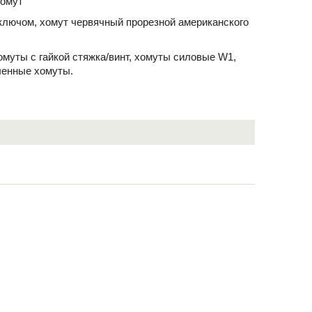
хомут
ключом, хомут червячный прорезной американского
хомуты с гайкой стяжка/винт, хомуты силовые W1,
ленные хомуты.