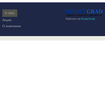
О НАС
Работает на
ReadyScript
Акции
О компании