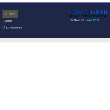
О НАС
Работает на
ReadyScript
Акции
О компании