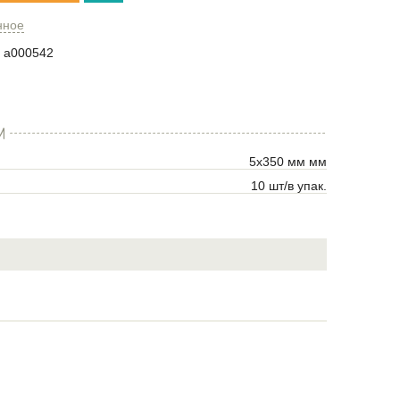
нное
a000542
И
5х350 мм мм
10 шт/в упак.