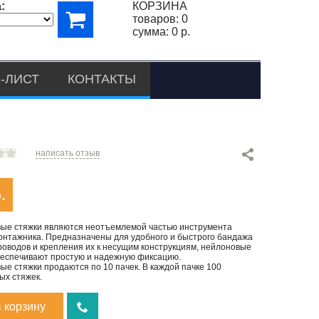
:
КОРЗИНА
товаров:
0
сумма:
0 р.
-ЛИСТ
КОНТАКТЫ
написать отзыв
.
ые стяжки являются неотъемлемой частью инструмента
онтажника. Предназначены для удобного и быстрого бандажа
роводов и крепления их к несущим конструкциям, нейлоновые
беспечивают простую и надежную фиксацию.
е стяжки продаются по 10 пачек. В каждой пачке 100
ых стяжек.
в корзину