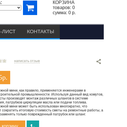
:
КОРЗИНА
товаров:
0
сумма:
0 р.
-ЛИСТ
КОНТАКТЫ
написать отзыв
5
р.
яжной мини, как правило, применяется инженерами в
роительной промышленности. Используя данный вид хомутов,
сты производят монтаж различных шлангов в системе
я, патрубков циркуляции масла или подачи топлива.
яжной мини может быть использован многократно, что
т сократить итоговую стоимость сметы на ремонтные работы, а
 заменять только поврежденный патрубок или шланг.
в корзину