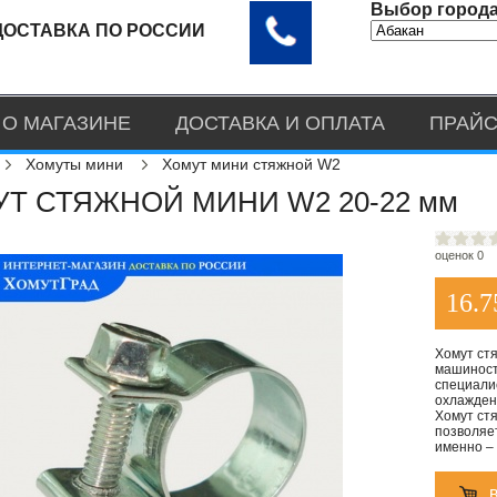
Выбор города
ДОСТАВКА ПО РОССИИ
О МАГАЗИНЕ
ДОСТАВКА И ОПЛАТА
ПРАЙС
Хомуты мини
Хомут мини стяжной W2
Т СТЯЖНОЙ МИНИ W2 20-22 мм
оценок 0
16.7
Хомут ст
машиност
специали
охлаждени
Хомут ст
позволяе
именно –