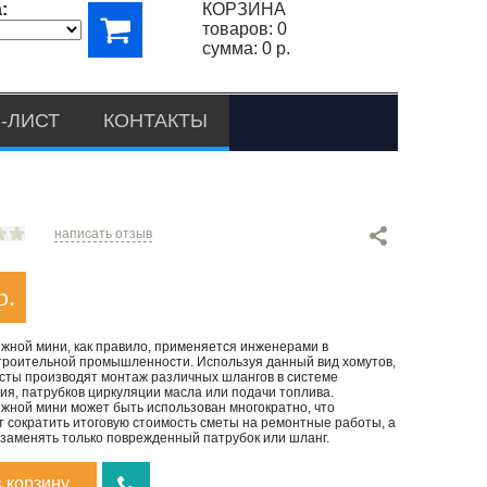
:
КОРЗИНА
товаров:
0
сумма:
0 р.
-ЛИСТ
КОНТАКТЫ
написать отзыв
р.
яжной мини, как правило, применяется инженерами в
роительной промышленности. Используя данный вид хомутов,
сты производят монтаж различных шлангов в системе
я, патрубков циркуляции масла или подачи топлива.
яжной мини может быть использован многократно, что
т сократить итоговую стоимость сметы на ремонтные работы, а
 заменять только поврежденный патрубок или шланг.
в корзину