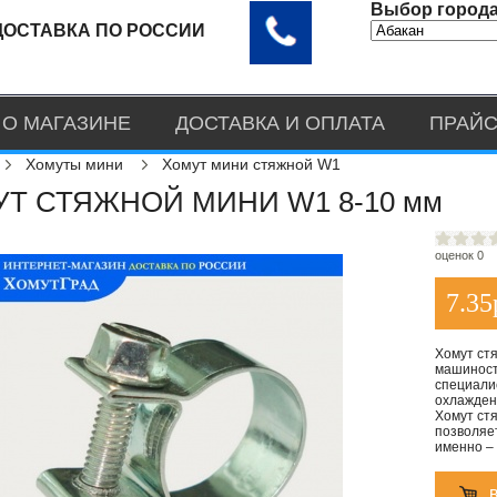
Выбор города
ДОСТАВКА ПО РОССИИ
О МАГАЗИНЕ
ДОСТАВКА И ОПЛАТА
ПРАЙС
Хомуты мини
Хомут мини стяжной W1
Т СТЯЖНОЙ МИНИ W1 8-10 мм
оценок 0
7.35
Хомут ст
машиност
специали
охлаждени
Хомут ст
позволяе
именно –