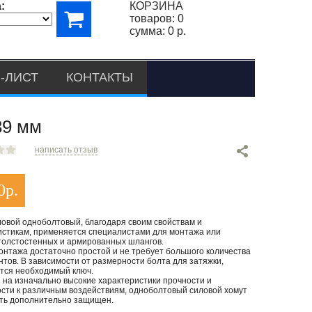
:
КОРЗИНА
товаров:
0
сумма:
0 р.
-ЛИСТ
КОНТАКТЫ
9 мм
написать отзыв
0
р.
ловой одноболтовый, благодаря своим свойствам и
истикам, применяется специалистами для монтажа или
толстостенных и армированных шлангов.
онтажа достаточно простой и не требует большого количества
тов. В зависимости от размерности болта для затяжки,
тся необходимый ключ.
 на изначально высокие характеристики прочности и
ости к различным воздействиям, одноболтовый силовой хомут
ть дополнительно защищен.