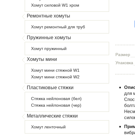
Хомут силовой W1 хром
Ремонтные хомуты
Хомут ремонтный для труб
Пружинные хомуты
Хомут пружинный
Размер
Хомуты мини
Упаковка
Хомут мини стяжной W1
Хомут мини стяжной W2
Опис
Пластиковые стяжки
для 
Стяжка нейлоновая (бел)
Спос
Стяжка нейлоновая (чер)
болт
Несм
Металлические стяжки
сило
При
Хомут ленточный
вибр