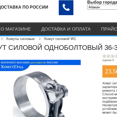
Выбор города
ДОСТАВКА ПО РОССИИ
О МАГАЗИНЕ
ДОСТАВКА И ОПЛАТА
ПРАЙС
Хомуты силовые
Хомут силовой W1
Т СИЛОВОЙ ОДНОБОЛТОВЫЙ 36-3
оценок 0
23.5
Хомут си
характер
ремонта 
Способ м
инструмен
подбирае
Несмотря
устойчив
может бы