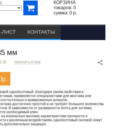
:
КОРЗИНА
товаров:
0
сумма:
0 р.
-ЛИСТ
КОНТАКТЫ
5 мм
написать отзыв
0
р.
ловой одноболтовый, благодаря своим свойствам и
истикам, применяется специалистами для монтажа или
толстостенных и армированных шлангов.
онтажа достаточно простой и не требует большого количества
тов. В зависимости от размерности болта для затяжки,
тся необходимый ключ.
 на изначально высокие характеристики прочности и
ости к различным воздействиям, одноболтовый силовой хомут
ть дополнительно защищен.