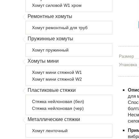
Хомут силовой W1 хром
Ремонтные хомуты
Хомут ремонтный для труб
Пружинные хомуты
Хомут пружинный
Размер
Хомуты мини
Упаковка
Хомут мини стяжной W1
Хомут мини стяжной W2
Опис
Пластиковые стяжки
для 
Стяжка нейлоновая (бел)
Спос
Стяжка нейлоновая (чер)
болт
Несм
Металлические стяжки
сило
При
Хомут ленточный
вибр