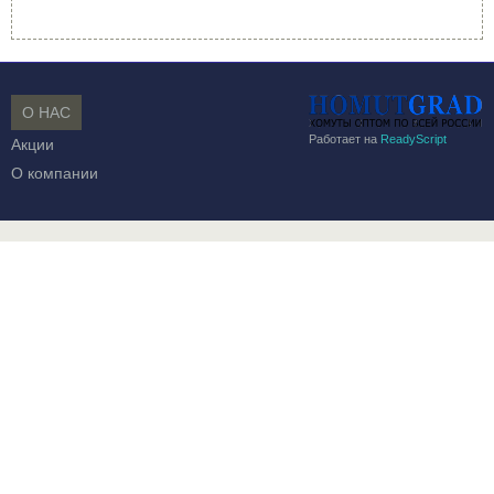
О НАС
Работает на
ReadyScript
Акции
О компании