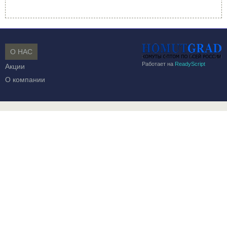
О НАС
Работает на
ReadyScript
Акции
О компании