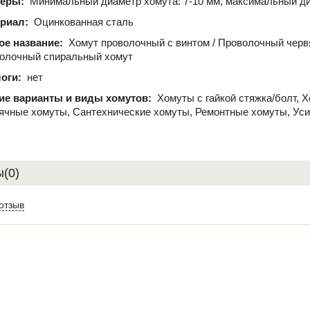
меры:
Минимальный диаметр хомута: 7-10 мм, максимальный ди
риал:
Оцинкованная сталь
ое название:
Хомут проволочный с винтом / Проволочный черв
олочный спиральный хомут
оги:
нет
ие варианты и виды хомутов:
Хомуты с гайкой стяжка/болт, 
ячные хомуты, Сантехнические хомуты, Ремонтные хомуты, Ус
(0)
отзыв