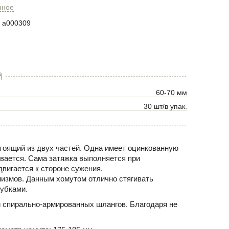
нное
a000309
Й
60-70 мм
30 шт/в упак.
тоящий из двух частей. Одна имеет оцинкованную
ивается. Сама затяжка выполняется при
вигается к стороне сужения.
низмов. Данным хомутом отлично стягивать
рубками.
 спирально-армированных шлангов. Благодаря не