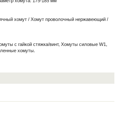
аметр хомута: 175-185 мм
ячный хомут / Хомут проволочный нержавеющий /
Хомуты с гайкой стяжка/винт, Хомуты силовые W1,
иленные хомуты.