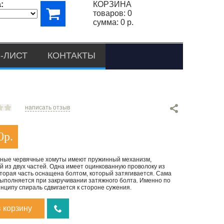
:
КОРЗИНА
товаров:
0
сумма:
0 р.
-ЛИСТ
КОНТАКТЫ
написать отзыв
0
р.
ные червячные хомуты имеют пружинный механизм,
 из двух частей. Одна имеет оцинкованную проволоку из
вторая часть оснащена болтом, который затягивается. Сама
выполняется при закручивании затяжного болта. Именно по
нципу спираль сдвигается к стороне сужения.
в корзину