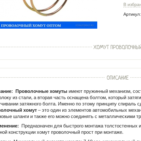
В избра
Артикул:
ХОМУТ ПРОВОЛОЧНЫ
ОПИСАНИЕ
ание:
Проволочные хомуты
имеют пружинный механизм, сос
олоку из стали, а вторая часть оснащена болтом, который затяг
учивании затяжного болта. Именно по этому принципу спираль сд
олочный хомут
– это один из элементов автомобильных меха
новые шланги и также его можно соединять с металлическими т
менение:
Предназначен для быстрого монтажа толстостенных и
ной конструкции хомут проволочный прост при монтаже.