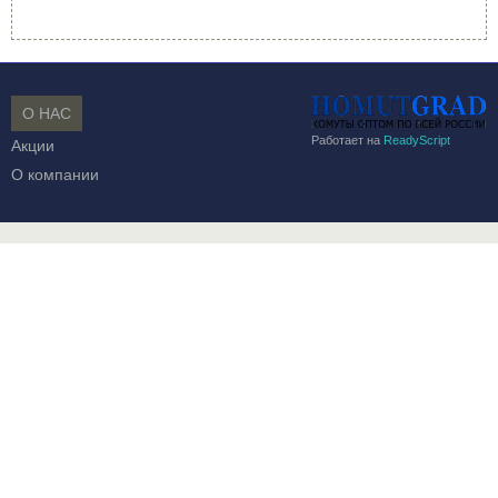
О НАС
Работает на
ReadyScript
Акции
О компании