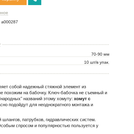
нное
a000287
2
70-90 мм
10 шт/в упак.
ляет собой надежный стяжной элемент из
 похожим на бабочку. Ключ-бабочка не съемный и
"народных" названий этому хомуту:
хомут с
асно подойдут для неоднократного монтажа и
 шлангов, патрубков, гидравлических систем.
Особым спросом и популярностью пользуется у