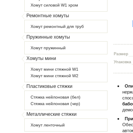
Хомут силовой W1 хром
Ремонтные хомуты
Хомут ремонтный для труб
Пружинные хомуты
Хомут пружинный
Размер
Хомуты мини
Упаковка
Хомут мини стяжной W1
Хомут мини стяжной W2
Опи
Пластиковые стяжки
нерж
Стяжка нейлоновая (бел)
спос
Стяжка нейлоновая (чер)
бабо
демо
Металлические стяжки
При
Обес
Хомут ленточный
авто