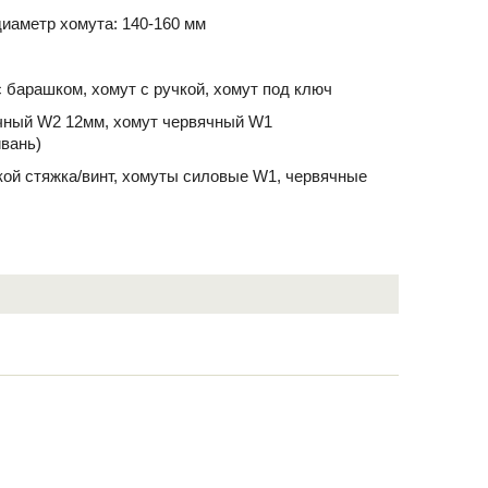
иаметр хомута: 140-160 мм
 барашком, хомут с ручкой, хомут под ключ
чный W2 12мм, хомут червячный W1
йвань)
йкой стяжка/винт, хомуты силовые W1, червячные