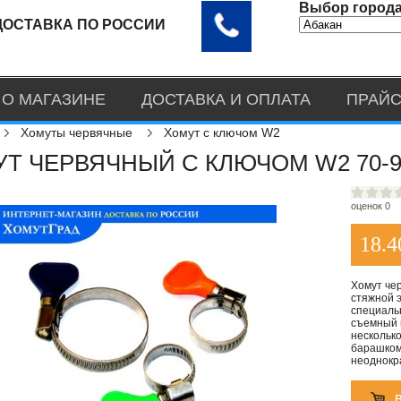
Выбор города
ДОСТАВКА ПО РОССИИ
О МАГАЗИНЕ
ДОСТАВКА И ОПЛАТА
ПРАЙС
Хомуты червячные
Хомут с ключом W2
Т ЧЕРВЯЧНЫЙ С КЛЮЧОМ W2 70-9
оценок 0
18.4
Хомут че
стяжной 
специаль
съемный 
несколько
барашком,
неоднокр