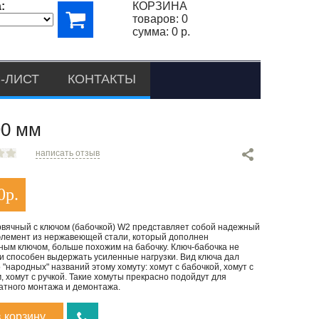
:
КОРЗИНА
товаров:
0
сумма:
0 р.
-ЛИСТ
КОНТАКТЫ
0 мм
написать отзыв
0
р.
рвячный с ключом (бабочкой) W2 представляет собой надежный
элемент из нержавеющей стали, который дополнен
ным ключом, больше похожим на бабочку. Ключ-бабочка не
и способен выдержать усиленные нагрузки. Вид ключа дал
 "народных" названий этому хомуту: хомут с бабочкой, хомут с
 хомут с ручкой. Такие хомуты прекрасно подойдут для
атного монтажа и демонтажа.
в корзину