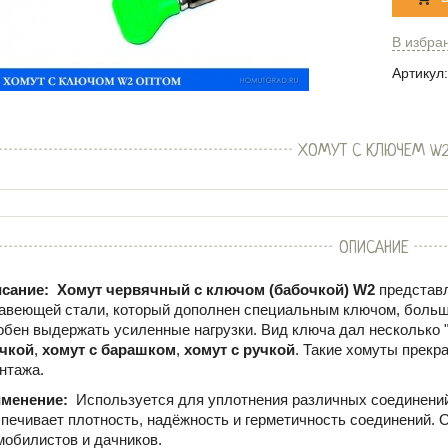
В избра
Артикул:
ХОМУТ С КЛЮЧЕМ W
ОПИСАНИЕ
сание:
Хомут червячный с ключом (бабочкой) W2
представ
авеющей стали, который дополнен специальным ключом, больше
обен выдержать усиленные нагрузки. Вид ключа дал несколько 
чкой
,
хомут с барашком
,
хомут с ручкой
. Такие хомуты прекр
нтажа.
менение:
Используется для уплотнения различных соединений
печивает плотность, надёжность и герметичность соединений. 
мобилистов и дачников.