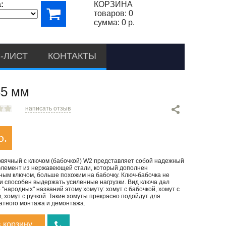
:
КОРЗИНА
товаров:
0
сумма:
0 р.
-ЛИСТ
КОНТАКТЫ
5 мм
написать отзыв
р.
рвячный с ключом (бабочкой) W2 представляет собой надежный
элемент из нержавеющей стали, который дополнен
ным ключом, больше похожим на бабочку. Ключ-бабочка не
и способен выдержать усиленные нагрузки. Вид ключа дал
 "народных" названий этому хомуту: хомут с бабочкой, хомут с
 хомут с ручкой. Такие хомуты прекрасно подойдут для
атного монтажа и демонтажа.
в корзину