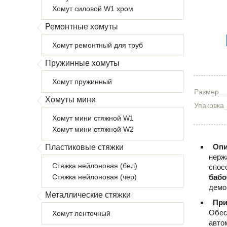
Хомут силовой W1 хром
Ремонтные хомуты
Хомут ремонтный для труб
Пружинные хомуты
Хомут пружинный
Размер
Хомуты мини
Упаковка
Хомут мини стяжной W1
Хомут мини стяжной W2
Опи
Пластиковые стяжки
нерж
Стяжка нейлоновая (бел)
спос
Стяжка нейлоновая (чер)
бабо
демо
Металлические стяжки
При
Обес
Хомут ленточный
авто