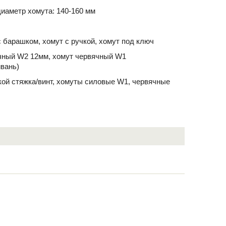
иаметр хомута: 140-160 мм
 барашком, хомут с ручкой, хомут под ключ
чный W2 12мм, хомут червячный W1
йвань)
йкой стяжка/винт, хомуты силовые W1, червячные