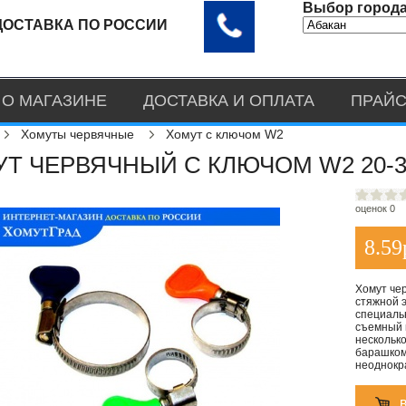
Выбор города
ДОСТАВКА ПО РОССИИ
О МАГАЗИНЕ
ДОСТАВКА И ОПЛАТА
ПРАЙС
Хомуты червячные
Хомут с ключом W2
Т ЧЕРВЯЧНЫЙ С КЛЮЧОМ W2 20-3
оценок 0
8.59
Хомут че
стяжной 
специаль
съемный 
несколько
барашком,
неоднокр