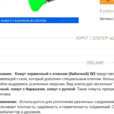
В избра
Артикул:
ХОМУТ С КЛЮЧЕМ W
ОПИСАНИЕ
сание:
Хомут червячный с ключом (бабочкой) W2
представ
авеющей стали, который дополнен специальным ключом, больше
обен выдержать усиленные нагрузки. Вид ключа дал несколько 
чкой
,
хомут с барашком
,
хомут с ручкой
. Такие хомуты прекр
нтажа.
менение:
Используется для уплотнения различных соединений
печивает плотность, надёжность и герметичность соединений. 
мобилистов и дачников.