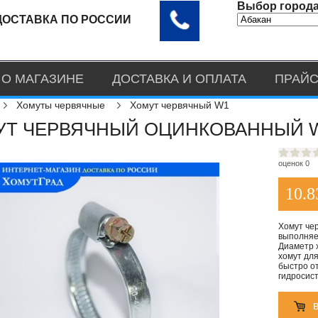
Выбор города
ДОСТАВКА ПО РОССИИ
О МАГАЗИНЕ
ДОСТАВКА И ОПЛАТА
ПРАЙС
Хомуты червячные
Хомут червячный W1
Т ЧЕРВЯЧНЫЙ ОЦИНКОВАННЫЙ W1
оценок 0
10.8
Хомут че
выполняе
Диаметр х
хомут для
быстро о
гидросист