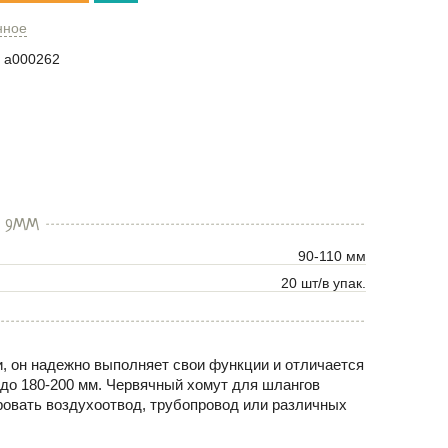
нное
a000262
1 9ММ
90-110 мм
20 шт/в упак.
и, он надежно выполняет свои функции и отличается
до
180-200
мм. Червячный хомут для шлангов
ровать воздухоотвод, трубопровод или различных