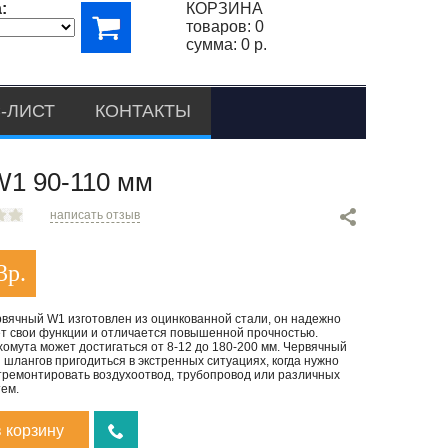
:
КОРЗИНА
товаров:
0
сумма:
0 р.
-ЛИСТ
КОНТАКТЫ
 90-110 мм
написать отзыв
3
р.
рвячный W1 изготовлен из оцинкованной стали, он надежно
т свои функции и отличается повышенной прочностью.
омута может достигаться от 8-12 до 180-200 мм. Червячный
 шлангов пригодиться в экстренных ситуациях, когда нужно
тремонтировать воздухоотвод, трубопровод или различных
ем.
в корзину