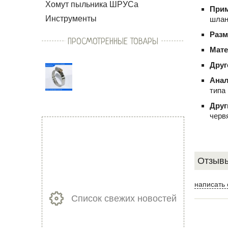
Хомут пыльника ШРУСа
При
Инструменты
шлан
Раз
ПРОСМОТРЕННЫЕ ТОВАРЫ
Мат
Друг
Ана
типа
Друг
черв
Отзывы
написать 
Список свежих новостей