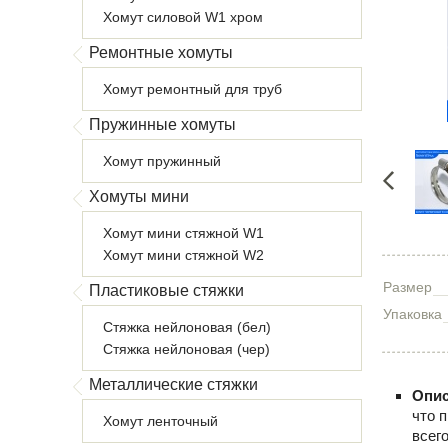
Хомут силовой W1 хром
Ремонтные хомуты
Хомут ремонтный для труб
Пружинные хомуты
Хомут пружинный
Хомуты мини
Хомут мини стяжной W1
Хомут мини стяжной W2
Размер
Пластиковые стяжки
Упаковка
Стяжка нейлоновая (бел)
Стяжка нейлоновая (чер)
Металлические стяжки
Опис
что 
Хомут ленточный
всег