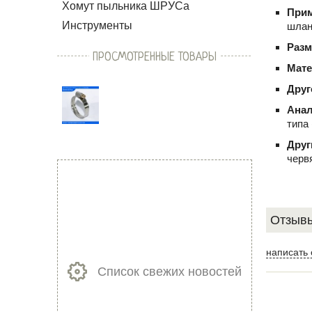
Хомут пыльника ШРУСа
При
Инструменты
шлан
Раз
ПРОСМОТРЕННЫЕ ТОВАРЫ
Мат
Друг
Ана
типа
Друг
черв
Отзывы
написать 
Список свежих новостей