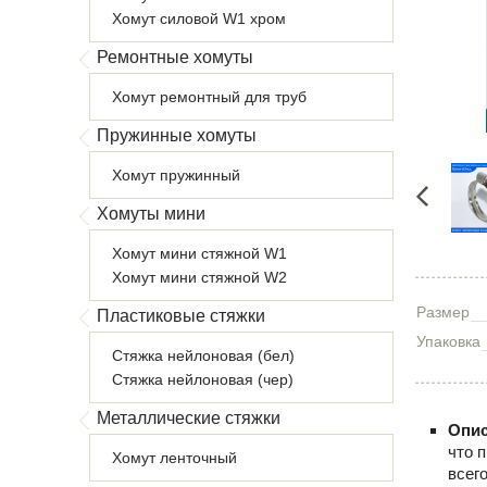
Хомут силовой W1 хром
Ремонтные хомуты
Хомут ремонтный для труб
Пружинные хомуты
Хомут пружинный
Хомуты мини
Хомут мини стяжной W1
Хомут мини стяжной W2
Размер
Пластиковые стяжки
Упаковка
Стяжка нейлоновая (бел)
Стяжка нейлоновая (чер)
Металлические стяжки
Опис
что 
Хомут ленточный
всег