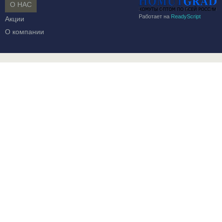
О НАС
Работает на
ReadyScript
Акции
О компании