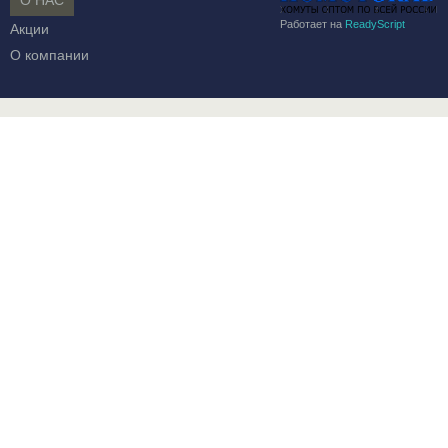
О НАС
Работает на
ReadyScript
Акции
О компании